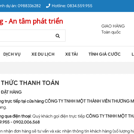
nh dự án:
0988336282
Hotline:
0834.559.955
g - An tâm phát triển
GIAO HÀNG
Toàn quốc
DỊCH VỤ
XE DU LỊCH
XE TẢI
TÍNH GIÁ CƯỚC
L
 THỨC THANH TOÁN
: ĐẶT
HÀNG
ng
trực tiếp
tại cửa hàng
CÔNG
TY TNHH MỘT THÀNH VIÊN THƯƠNG MẠ
àng.
ng
qua điện thoại
:
Quý khách gọi điện trực tiếp
CÔNG
TY TNHH MỘT TH
9.955 - 0902.006.568
ên nhận
đơn hàng
sẽ tư vấn và xác nhận thông tin
khách hàng
(số lượng h