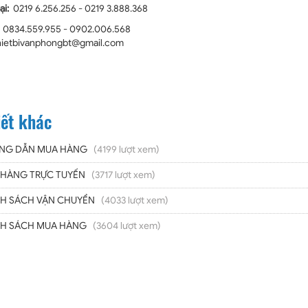
ại:
0219 6.256.256 - 0219 3.888.368
:
0834.559.955 - 0902.006.568
hietbivanphongbt@gmail.com
iết khác
NG DẪN MUA HÀNG
(4199 lượt xem)
HÀNG TRỰC TUYẾN
(3717 lượt xem)
H SÁCH VẬN CHUYỂN
(4033 lượt xem)
H SÁCH MUA HÀNG
(3604 lượt xem)