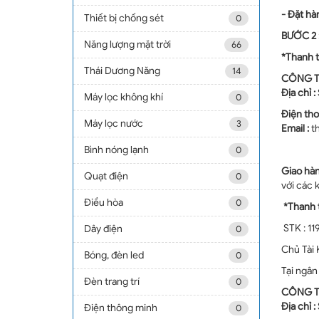
- Đặt
hà
Thiết bị chống sét
0
BƯỚC 2
Năng lượng mặt trời
66
*
Thanh t
Thái Dương Năng
14
CÔNG
Địa chỉ :
Máy lọc không khí
0
Điện tho
Máy lọc nước
3
Email :
t
Bình nóng lạnh
0
G
iao hà
Quạt điện
0
với các 
Điều hòa
0
*Thanh 
STK : 1
Dây điện
0
Chủ Tài
Bóng, đèn led
0
Tại ngân
Đèn trang trí
0
CÔNG T
Địa chỉ :
Điện thông minh
0