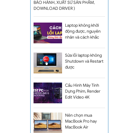
BẢO HÀNH, XUẤT SỨ SẢN PHẨM,
DOWNLOAD DRIVER )
Laptop không khởi
động được, nguyên
nhân và cách khắc
phục
Sửa lỗi laptop không
Shutdown và Restart
được
Cấu Hình Máy Tính
Dựng Phim, Render
Edit Video 4K
Chuyên Nghiệp
Nên chọn mua
MacBook Pro hay
MacBook Air