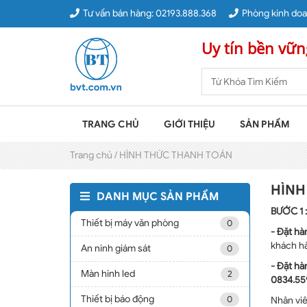
Tư vấn bán hàng:
02193.888.368
Phòng kinh doa
Uy tín bền vữn
TRANG CHỦ
GIỚI THIỆU
SẢN PHẨM
Trang chủ /
HÌNH THỨC THANH TOÁN
HÌNH
DANH MỤC SẢN PHẨM
BƯỚC 1 
Thiết bị máy văn phòng
0
- Đặt
hà
khách h
An ninh giám sát
0
- Đặt
hà
Màn hinh led
2
0834.55
Thiết bị báo động
0
Nhân vi