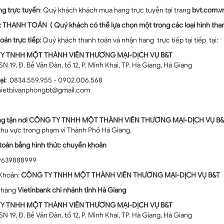
ng
trực tuyến
:
Quý khách
khách mua hang trực tuyễn tại trang
bvt.com.v
 : THANH TOÁN
( Quý khách có thể lựa chọn một trong các loại hình than
oán trực tiếp:
Quý khách thanh toán và nhận hang trực tiếp tại tiếp tại:
TY TNHH MỘT THÀNH VIÊN THƯƠNG MẠI-DỊCH VỤ B&T
SN 19, Đ. Bế Văn Đàn, tổ 12, P. Minh Khai, TP. Hà Giang, Hà Giang
ại:
0834.559.955 - 0902.006.568
hietbivanphongbt@gmail.com
ng
tận nơi
CÔNG
TY TNHH MỘT THÀNH VIÊN THƯƠNG MẠI-DỊCH VỤ B&
khu vực trong phạm vi Thành Phố Hà Giang.
toán bằng hình thức chuyển khoản
19639888999
 Khoản:
CÔNG
TY TNHH MỘT THÀNH VIÊN THƯƠNG MẠI-DỊCH VỤ B&T
 hàng
Vietinbank chi nhánh tỉnh Hà Giang
Y TNHH MỘT THÀNH VIÊN THƯƠNG MẠI-DỊCH VỤ B&T
SN 19, Đ. Bế Văn Đàn, tổ 12, P. Minh Khai, TP. Hà Giang, Hà Giang