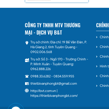
CÔNG TY TNHH MTV THƯƠNG
CHÍNH
MẠI - DỊCH VỤ B&T
Chính 
Trụ sở chính: Địa chỉ: 19 Bế Văn Đàn, P.
Chính
Hà Giang 2, tỉnh Tuyên Quang -
0902.006.568
Chính
Trụ sở: Số 3 - Ngõ 170 - Trường Chinh -
P. Minh Xuân - Tuyên Quang:
Hình 
0962.888.226
Chính
0988.33.6282
-
0834.559.955
thietbivanphongbt@gmail.com
Chính
http://bvt.com.vn |
https://thietbivanphongbt.com/