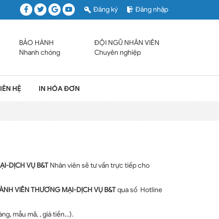
Đăng ký
Đăng nhập
BẢO HÀNH
ĐỘI NGŨ NHÂN VIÊN
Nhanh chóng
Chuyên nghiệp
IÊN HỆ
IN HÓA ĐƠN
I-DỊCH VỤ B&T
Nhân viên sẽ tư vấn trực tiếp cho
ÀNH VIÊN THƯƠNG MẠI-DỊCH VỤ B&T
qua số Hotline
àng
,
mẫu mã
, , giá tiền…).