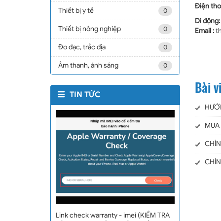
Điện tho
Thiết bị y tế
0
Di động
Thiết bị nông nghiệp
0
Email :
t
Đo đạc, trắc địa
0
Âm thanh, ánh sáng
0
Bài v
TIN TỨC
HƯỚ
MUA 
CHÍN
CHÍN
Link check warranty - imei (KIỂM TRA