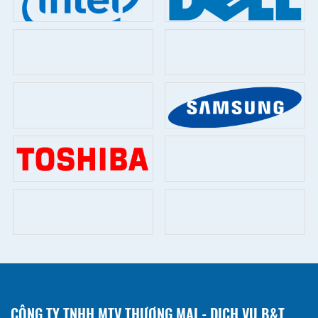
CÔNG TY TNHH MTV THƯƠNG MẠI - DỊCH VỤ B&T