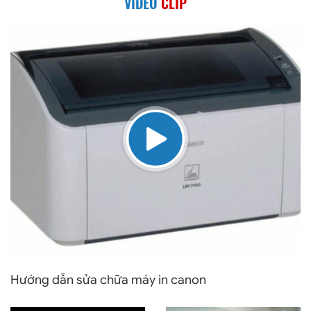
VIDEO
CLIP
tôi tổng hợp 1 số link
nặng hơn, bạn có thể
các dòng, hãng thông
sẽ phải thay các linh
dụng tại việt nam để
kiện phần cứng với chỉ
các bạn tham khảo và
phí đắt đó. Để có
tiện kiểm tra cũng như
hướng giải quyết tốt
dowload driver dễ
nhất khi gặp phải lỗi
dàng hơn.
laptop không khởi
động được, các bạn có
thể tham khảo một vài
trường hợp mà chúng
tôi nêu ra sau đây.
Hướng dẫn sửa chữa máy in canon