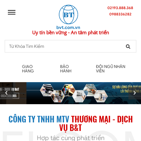
02193.888.368
0988336282
Uy tín bền vững - An tâm phát triển
GIAO
BẢO
ĐỘI NGŨ NHÂN
HÀNG
HÀNH
VIÊN
CÔNG TY TNHH MTV
THƯƠNG MẠI - DỊCH
VỤ B&T
Hợp tác cùng phát triển