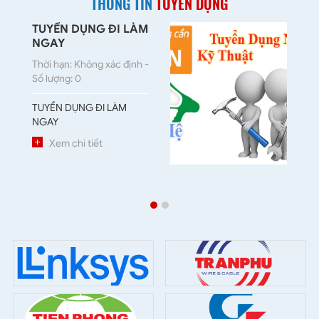
THÔNG TIN
TUYỂN DỤNG
TUYỂN DỤNG ĐI LÀM
T
NGAY
D
Thời hạn: Không xác định -
Th
Số lượng: 0
Số
TUYỂN DỤNG ĐI LÀM
Tu
NGAY
- 
CN
Xem chi tiết
vi
04