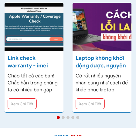
Link check
Laptop không khởi
warranty - imei
động được, nguyên
(KIỂM TRA BẢO
nhân và cách khắc
Chào tất cả các bạn!
Có rất nhiều nguyên
HÀNH, XUẤT SỨ
phục
Chắc hẳn trong chúng
nhân cũng như cách để
SẢN PHẨM,
ta có nhiều bạn gặp
khắc phục laptop
DOWNLOAD
khó khắn ít nhiều trong
không khởi động được,
DRIVER )
việc tìm kiếm thông tin,
nếu may mắn thiết bị
Xem Chi Tiết
Xem Chi Tiết
kiểm tra thời hạn bảo
của bạn bị lỗi nhẹ có
hành, download driver
thể vệ sinh hoặc cài lại
một số đời máy? Nên
windows là có thể khắc
hôm nay chúng
phục được. Còn nếu